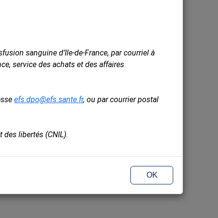
fusion sanguine d’Ile-de-France, par courriel à
nce, service des achats et des affaires
resse
efs.dpo@efs.sante.fr
, ou par courrier postal
 des libertés (CNIL).
OK