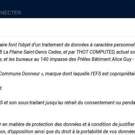
NNECTER
laire font l’objet d’un traitement de données à caractère personnel
 La Plaine Saint-Denis Cedex, et par THOT COMPUTED, actuel sous-
, et les bureaux au 140 impasse des Prêles Bâtiment Alice Guy 
« Commune Donneur », marque dont laquelle l’EFS est copropriétai
t.
S et son sous-traitant jusqu’au retrait du consentement ou pend
ancer la procédure de changement de mot de pas
n matière de protection des données et à condition de justifier d
ation, d’opposition ainsi que du droit à la portabilité de vos don